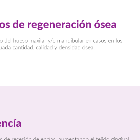
os de regeneración ósea
del hueso maxilar y/o mandibular en casos en los
ada cantidad, calidad y densidad ósea.
encía
 de recesión de encías, aumentando el tejido gingival