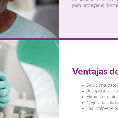
para proteger el diente
Ventajas de
Soluciona patol
Recupera la func
Elimina el male
Mejora la calid
Las intervencio