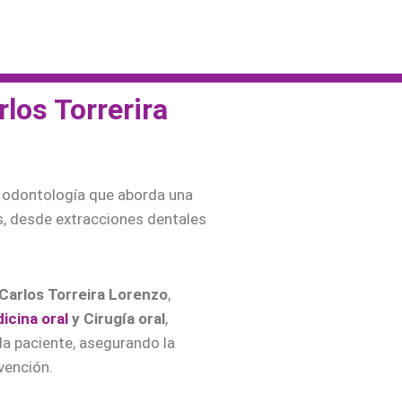
rlos Torrerira
a odontología que aborda una
s, desde extracciones dentales
 Carlos Torreira Lorenzo
,
icina oral
y Cirugía oral
,
a paciente, asegurando la
vención.