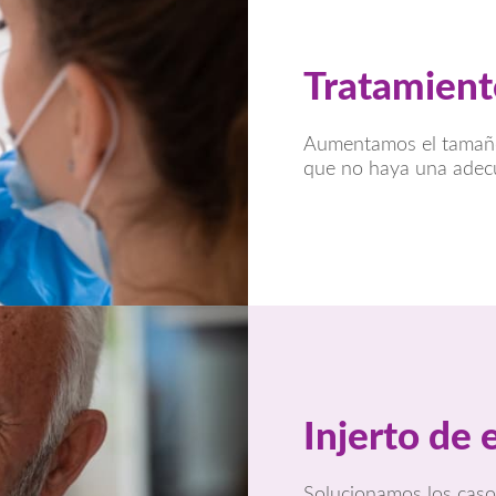
Tratamient
Aumentamos el tamaño 
que no haya una adecu
Injerto de 
Solucionamos los casos