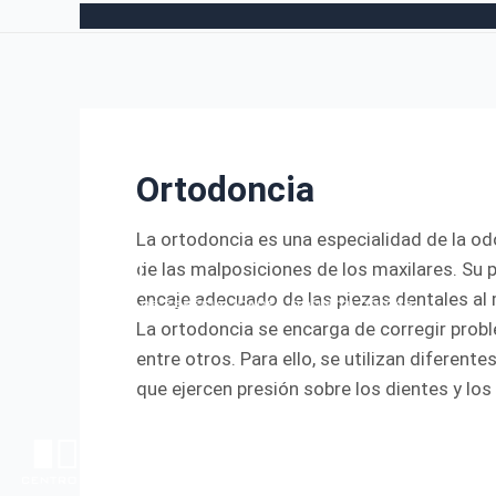
Ir
Paginación
al
de
contenido
entradas
Ortodoncia
La ortodoncia es una especialidad de la od
de las malposiciones de los maxilares. Su pr
encaje adecuado de las piezas dentales al
La ortodoncia se encarga de corregir pro
entre otros. Para ello, se utilizan diferent
que ejercen presión sobre los dientes y lo