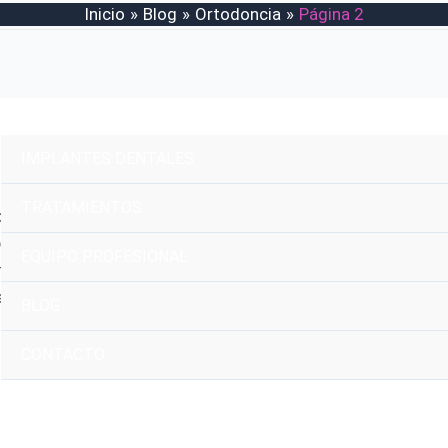
Inicio
Blog
Ortodoncia
Página 2
IMPLANTES DENTALES
TRATAMIENTOS
ontología que se encarga del diagnóstico, prevención y trat
incipal objetivo es corregir la posición de los dientes y logr
EQUIPO PROFESIONAL
 morder.
blemas como dientes apiñados, separados, mal alineados, m
BLOG
es tipos de aparatos, como los brackets, los alineadores invis
s huesos para moverlos gradualmente a la posición correcta.
CONTACTO