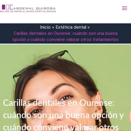
Ir
Ma
al
Me
contenido
Inicio
Estética dental
Carillas dentales en Ourense: cuándo son una buena
opción y cuándo conviene valorar otros tratamientos
Carillas dentales en Ourense:
cuándo son una buena opción y
cuándo conviene valorar otros